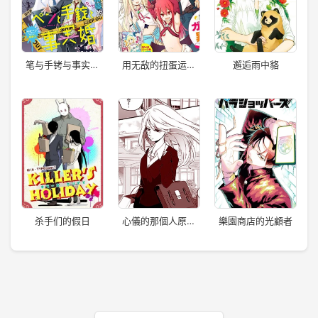
笔与手铐与事实婚
用无敌的扭蛋运在
邂逅雨中貉
姻
异世界成名
杀手们的假日
心儀的那個人原來
樂園商店的光顧者
是跟蹤狂