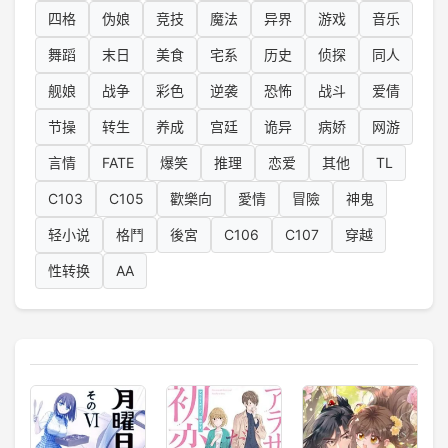
四格
伪娘
竞技
魔法
异界
游戏
音乐
舞蹈
末日
美食
宅系
历史
侦探
同人
舰娘
战争
彩色
逆袭
恐怖
战斗
爱倩
节操
转生
养成
宫廷
诡异
病娇
网游
言情
FATE
爆笑
推理
恋爱
其他
TL
C103
C105
歡樂向
愛情
冒險
神鬼
轻小说
格鬥
後宮
C106
C107
穿越
性转换
AA