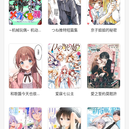
~机械玩偶~ 机动战
つね推特短篇集
京子姐姐的秘密
士高达 水星的魔女
和歌醬今天也很腹
爱寐七公主
愛之誓約莫輕許
黑