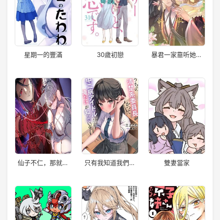
星期一的豐滿
30歲初戀
暴君一家靠听她心
声续命
仙子不仁，那就沦
只有我知道我們的
雙妻當家
为鼎炉吧！
清純系班長曾經是
個中二病偶像