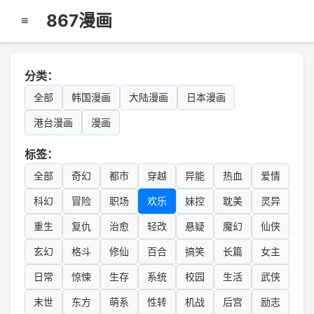
867漫画
≡
分类：
全部
韩国漫画
大陆漫画
日本漫画
港台漫画
漫画
标签：
全部
奇幻
都市
穿越
异能
热血
爱情
科幻
冒险
职场
欢乐
妹控
耽美
灵异
重生
复仇
治愈
轻改
悬疑
魔幻
仙侠
玄幻
格斗
修仙
百合
搞笑
长篇
女主
日常
惊悚
生存
系统
校园
生活
武侠
末世
东方
萌系
性转
机战
后宫
励志